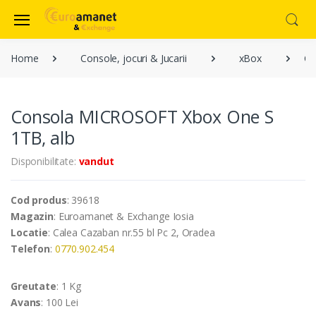
Home
Console, jocuri & Jucarii
xBox
Co
Consola MICROSOFT Xbox One S
1TB, alb
Disponibilitate:
vandut
Cod produs
: 39618
Magazin
: Euroamanet & Exchange Iosia
Locatie
: Calea Cazaban nr.55 bl Pc 2, Oradea
Telefon
:
0770.902.454
Greutate
: 1 Kg
Avans
: 100 Lei