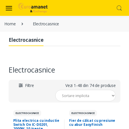
Home
Electrocasnice
Electrocasnice
Electrocasnice
Filtre
Vezi 1-48 din 74 de produse
ELECTROCASNICE
ELECTROCASNICE
Plita electrica cu inductie
Fier de călcat cu presiune
Switch On IC-D0201,
cu abur EasyFinish
2000W, 10 trepte