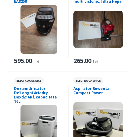
EA8250
multi ciclonic, filtru Hepa
595.00
265.00
Lei
Lei
ELECTROCASNICE
ELECTROCASNICE
Dezumidificator
Aspirator Rowenta
De'Longhi Ariadry
Compact Power
Dexd216Rf, capacitate
16L