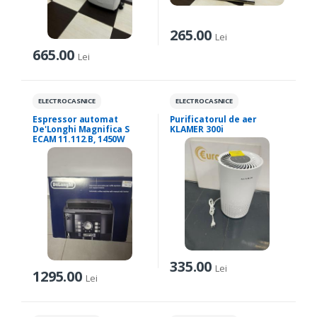
265.00
Lei
665.00
Lei
ELECTROCASNICE
ELECTROCASNICE
Espressor automat
Purificatorul de aer
De'Longhi Magnifica S
KLAMER 300i
ECAM 11.112.B, 1450W
335.00
Lei
1295.00
Lei