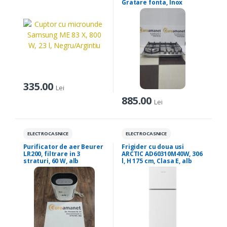
Gratare fonta, Inox
335.00
Lei
885.00
Lei
ELECTROCASNICE
ELECTROCASNICE
Purificator de aer Beurer
Frigider cu doua usi
LR200, filtrare in 3
ARCTIC AD60310M40W, 306
straturi, 60 W, alb
l, H 175 cm, Clasa E, alb