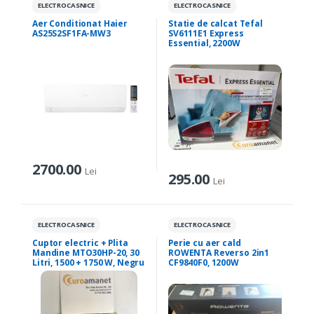
ELECTROCASNICE
ELECTROCASNICE
Aer Conditionat Haier
Statie de calcat Tefal
AS25S2SF1FA-MW3
SV6111E1 Express
Essential, 2200W
2700.00
Lei
295.00
Lei
ELECTROCASNICE
ELECTROCASNICE
Cuptor electric + Plita
Perie cu aer cald
Mandine MTO30HP-20, 30
ROWENTA Reverso 2in1
Litri, 1500 + 1750 W, Negru
CF9840F0, 1200W