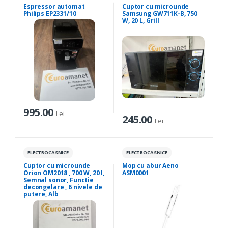
Espressor automat
Cuptor cu microunde
Philips EP2331/10
Samsung GW711K-B, 750
W, 20 L, Grill
995.00
Lei
245.00
Lei
ELECTROCASNICE
ELECTROCASNICE
Cuptor cu microunde
Mop cu abur Aeno
Orion OM2018 , 700 W, 20 l,
ASM0001
Semnal sonor, Functie
decongelare , 6 nivele de
putere, Alb