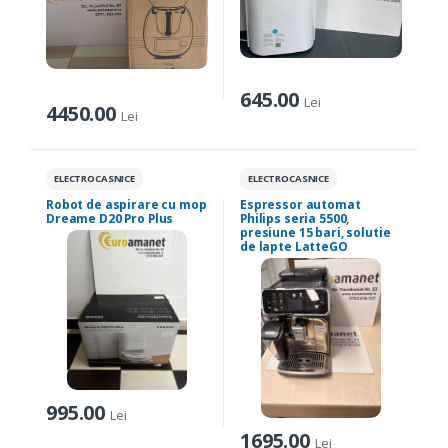
645.00
Lei
4450.00
Lei
ELECTROCASNICE
ELECTROCASNICE
Robot de aspirare cu mop
Espressor automat
Dreame D20 Pro Plus
Philips seria 5500,
presiune 15 bari, solutie
de lapte LatteGO
995.00
Lei
1695.00
Lei