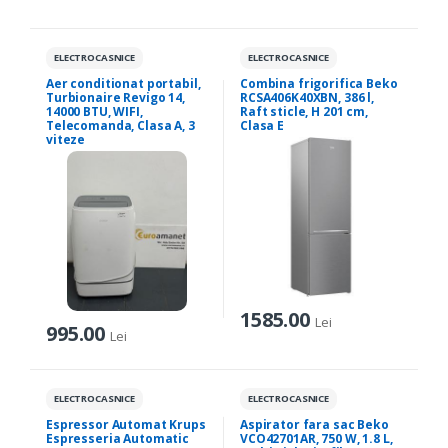
ELECTROCASNICE
ELECTROCASNICE
Aer conditionat portabil,
Combina frigorifica Beko
Turbionaire Revigo 14,
RCSA406K40XBN, 386 l,
14000 BTU, WIFI,
Raft sticle, H 201 cm,
Telecomanda, Clasa A, 3
Clasa E
viteze
1585.00
Lei
995.00
Lei
ELECTROCASNICE
ELECTROCASNICE
Espressor Automat Krups
Aspirator fara sac Beko
Espresseria Automatic
VCO42701AR, 750 W, 1.8 L,