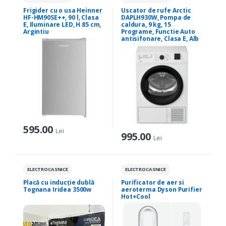
Frigider cu o usa Heinner
Uscator de rufe Arctic
HF-HM90SE++, 90 l, Clasa
DAPLH930W, Pompa de
E, Iluminare LED, H 85 cm,
caldura, 9 kg, 15
Argintiu
Programe, Functie Auto
antisifonare, Clasa E, Alb
595.00
Lei
995.00
Lei
ELECTROCASNICE
ELECTROCASNICE
Placă cu inducție dublă
Purificator de aer si
Tognana Iridea 3500w
aeroterma Dyson Purifier
Hot+Cool