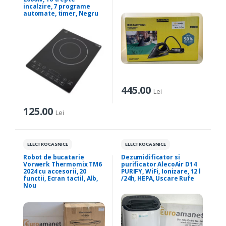
incalzire, 7 programe
automate, timer, Negru
445.00
Lei
125.00
Lei
ELECTROCASNICE
ELECTROCASNICE
Robot de bucatarie
Dezumidificator si
Vorwerk Thermomix TM6
purificator AlecoAir D14
2024 cu accesorii, 20
PURIFY, WiFi, Ionizare, 12 l
functii, Ecran tactil, Alb,
/24h, HEPA, Uscare Rufe
Nou