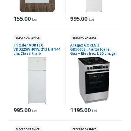
155.00
995.00
Lei
Lei
ELECTROCASNICE
ELECTROCASNICE
Frigider VORTEX
Aragaz GORENJE
VDD22SWH01V, 213 l, H 144
GK5C60SJ, 4 arzatoare,
cm, Clasa F, alb
Gaz + Electric, L 50 cm, gri
995.00
1195.00
Lei
Lei
ELECTROCASNICE
ELECTROCASNICE