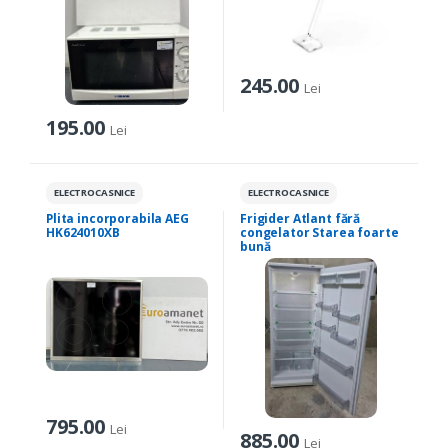
245.00
Lei
195.00
Lei
ELECTROCASNICE
ELECTROCASNICE
Plita incorporabila AEG
Frigider Atlant fără
HK624010XB
congelator Starea foarte
bună
795.00
Lei
885.00
Lei