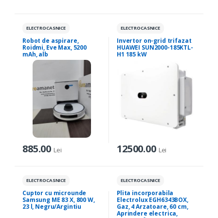
ELECTROCASNICE
ELECTROCASNICE
Robot de aspirare,
Invertor on-grid trifazat
Roidmi, Eve Max, 5200
HUAWEI SUN2000-185KTL-
mAh, alb
H1 185 kW
885.00
12500.00
Lei
Lei
ELECTROCASNICE
ELECTROCASNICE
Cuptor cu microunde
Plita incorporabila
Samsung ME 83 X, 800 W,
Electrolux EGH6343BOX,
23 l, Negru/Argintiu
Gaz, 4 Arzatoare, 60 cm,
Aprindere electrica,