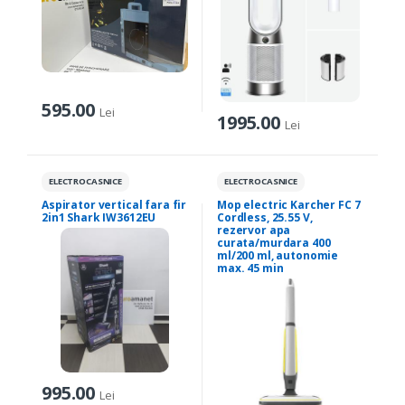
595.00
Lei
1995.00
Lei
ELECTROCASNICE
ELECTROCASNICE
Aspirator vertical fara fir
Mop electric Karcher FC 7
2in1 Shark IW3612EU
Cordless, 25.55 V,
rezervor apa
curata/murdara 400
ml/200 ml, autonomie
max. 45 min
995.00
Lei