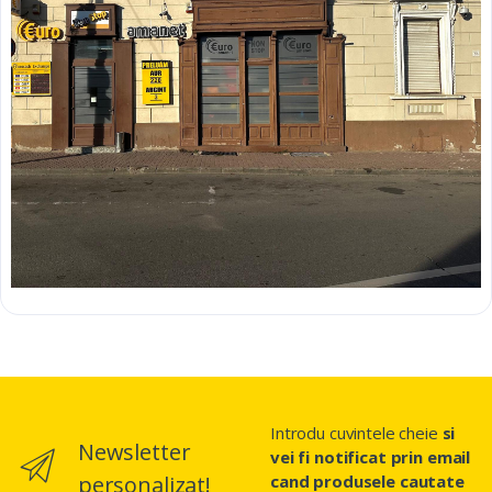
Introdu cuvintele cheie
si
Newsletter
vei fi notificat prin email
personalizat!
cand produsele cautate