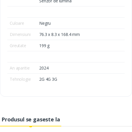
Senzor de lumina
Culoare
Negru
Dimensiuni
76.3 x 8.3 x 168.4 mm
Greutate
199 g
An aparitie
2024
Tehnologie
2G 4G 3G
Produsul se gaseste la