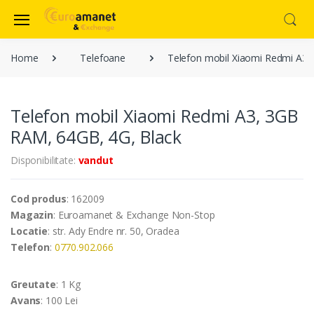
Home
Telefoane
Telefon mobil Xiaomi Redmi A3,
Telefon mobil Xiaomi Redmi A3, 3GB
RAM, 64GB, 4G, Black
Disponibilitate:
vandut
Cod produs
: 162009
Magazin
: Euroamanet & Exchange Non-Stop
Locatie
: str. Ady Endre nr. 50, Oradea
Telefon
:
0770.902.066
Greutate
: 1 Kg
Avans
: 100 Lei