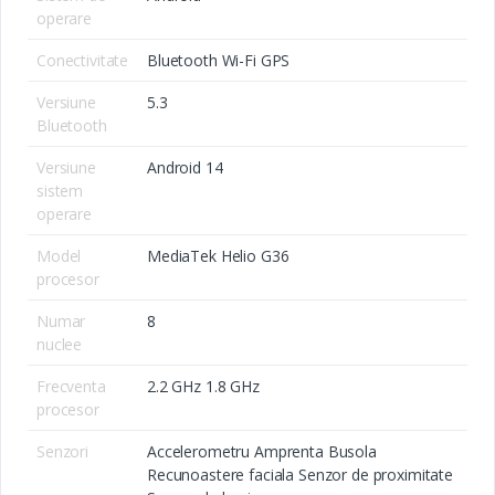
operare
Conectivitate
Bluetooth Wi-Fi GPS
Versiune
5.3
Bluetooth
Versiune
Android 14
sistem
operare
Model
MediaTek Helio G36
procesor
Numar
8
nuclee
Frecventa
2.2 GHz 1.8 GHz
procesor
Senzori
Accelerometru Amprenta Busola
Recunoastere faciala Senzor de proximitate